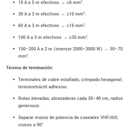
10 A a 5 m efectivos → ≥6 mm².
30 A a 3 m efectivos → ≥10 mm².
60 A a 3 m efectivos → ≥16 mm².
100 A a 3 m efectivos → ≥35 mm².
150–200 A a 2 m (inversor 2000–3000 W) → 50–70
mm².
Técnica de terminación:
Terminales de cobre estañado, crimpado hexagonal;
termorretráctil adhesivo.
Rutas elevadas, abrazaderas cada 30–40 cm, radios
generosos.
Separar mazos de potencia de coaxiales VHF/AIS;
cruces a 90°.