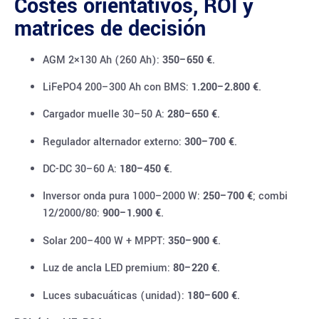
Costes orientativos, ROI y
matrices de decisión
AGM 2×130 Ah (260 Ah):
350–650 €
.
LiFePO4 200–300 Ah con BMS:
1.200–2.800 €
.
Cargador muelle 30–50 A:
280–650 €
.
Regulador alternador externo:
300–700 €
.
DC-DC 30–60 A:
180–450 €
.
Inversor onda pura 1000–2000 W:
250–700 €
; combi
12/2000/80:
900–1.900 €
.
Solar 200–400 W + MPPT:
350–900 €
.
Luz de ancla LED premium:
80–220 €
.
Luces subacuáticas (unidad):
180–600 €
.