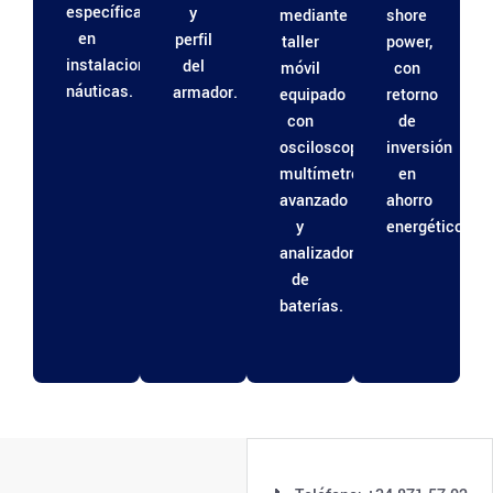
específica
y
mediante
shore
en
perfil
taller
power,
instalaciones
del
móvil
con
náuticas.
armador.
equipado
retorno
con
de
osciloscopio,
inversión
multímetro
en
avanzado
ahorro
y
energético.
analizador
de
baterías.