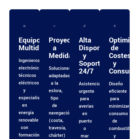
Equipo
Proyectos
Alta
Optimiza
Multidisciplinar
a
Disponibilidad
de
Medida
y
Costes
Ingenieros
Soporte
y
electrónicos,
Soluciones
24/7
Consumo
técnicos
adaptadas
eléctricos
a la
Asistencia
Diseño
y
eslora,
urgente
eficiente
especialistas
tipo
para
para
en
de
averías
minimizar
energía
navegación
en
consumo
renovable
(costa,
puerto
de
con
travesía,
o
combustible
formación
chárter)
mar
y