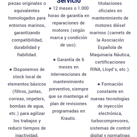
Servicio
piezas originales o
titulaciones
● 12 meses o 1.000
equivalentes
oficiales en
horas de garantía en
homologados para
mantenimiento de
reparaciones de
entornos marinos,
motores diésel
motores (según
garantizando
marinos (carnets de
marca y condición
compatibilidad,
la Asociación
de uso).
durabilidad y
Española de
fiabilidad.
Maquinaria Náutica,
● Garantía de 6
certificaciones
meses en
● Disponemos de
RINA, Lloyd’s, etc.).
intervenciones de
stock local de
mantenimiento
elementos básicos
● Formación
preventivo, siempre
(filtros, juntas,
constante en
que se mantenga el
correas, impelers,
nuevas tecnologías
plan de revisiones
bombas de agua,
de inyección
programadas en
etc.) para agilizar
electrónica,
Krautic.
los trabajos y
turbocompresores,
reducir tiempos de
sistemas de control
inactividad.
digital y normativas