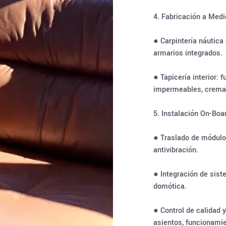
4. Fabricación a Med
● Carpintería náutica 
armarios integrados.
● Tapicería interior:
impermeables, cremal
5. Instalación On-Boa
● Traslado de módulos
antivibración.
● Integración de sis
domótica.
● Control de calidad 
asientos, funcionami