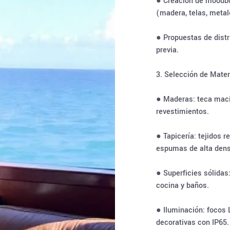
● Creación de moodbo
(madera, telas, metal
● Propuestas de distr
previa.
3. Selección de Mate
● Maderas: teca maci
revestimientos.
● Tapicería: tejidos 
espumas de alta den
● Superficies sólidas
cocina y baños.
● Iluminación: focos 
decorativas con IP65.