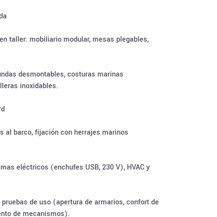
ida
en taller: mobiliario modular, mesas plegables,
 fundas desmontables, costuras marinas
leras inoxidables.
rd
 al barco, fijación con herrajes marinos
temas eléctricos (enchufes USB, 230 V), HVAC y
y pruebas de uso (apertura de armarios, confort de
ento de mecanismos).