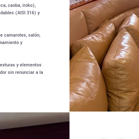
ca, caoba, iroko),
idables (AISI 316) y
de camarotes, salón,
enamiento y
 texturas y elementos
or sin renunciar a la