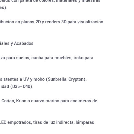
ards con paleta de colores, materiales y muestras
es).
ibución en planos 2D y renders 3D para visualización
riales y Acabados
za para suelos, caoba para muebles, iroko para
resistentes a UV y moho (Sunbrella, Crypton),
sidad (D35–D40).
: Corian, Krion o cuarzo marino para encimeras de
LED empotrados, tiras de luz indirecta, lámparas