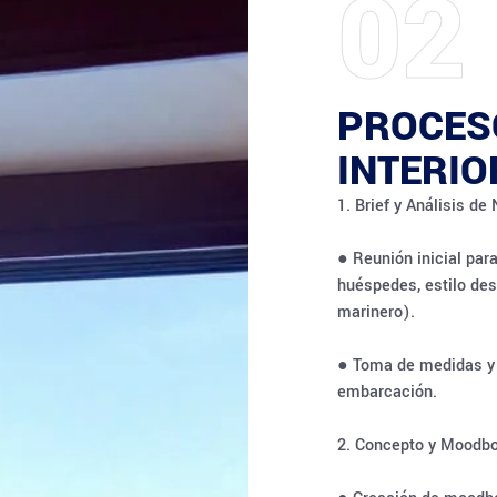
02
PROCES
INTERI
1. Brief y Análisis d
● Reunión inicial par
huéspedes, estilo de
marinero).
● Toma de medidas y l
embarcación.
2. Concepto y Moodb