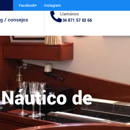
Facebook
Instagram
Llamános
g / consejos
+34 871 57 02 66
 Náutico de