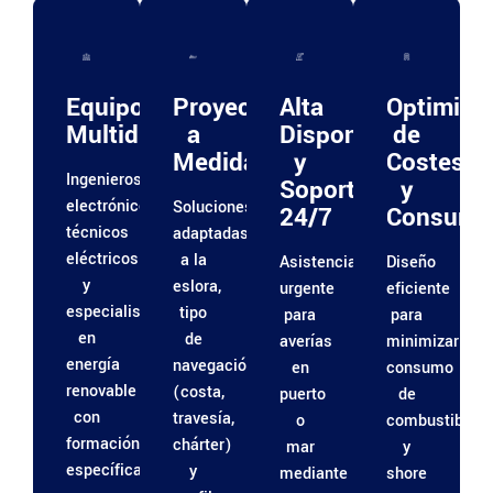
Equipo
Proyectos
Alta
Optimiza
Multidisciplinar
a
Disponibilidad
de
Medida
y
Costes
Ingenieros
Soporte
y
electrónicos,
Soluciones
24/7
Consumo
técnicos
adaptadas
eléctricos
a la
Asistencia
Diseño
y
eslora,
urgente
eficiente
especialistas
tipo
para
para
en
de
averías
minimizar
energía
navegación
en
consumo
renovable
(costa,
puerto
de
con
travesía,
o
combustible
formación
chárter)
mar
y
específica
y
mediante
shore