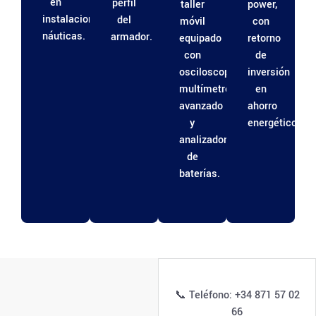
en
perfil
taller
power,
instalaciones
del
móvil
con
náuticas.
armador.
equipado
retorno
con
de
osciloscopio,
inversión
multímetro
en
avanzado
ahorro
y
energético.
analizador
de
baterías.
📞 Teléfono: +34 871 57 02
66