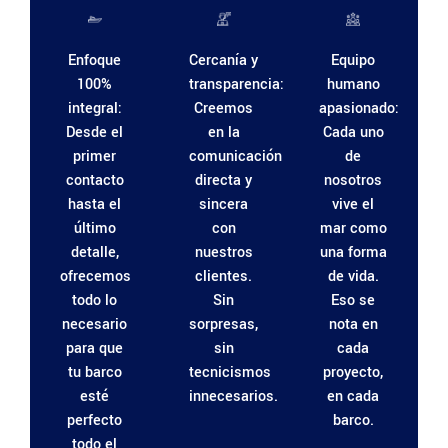
Enfoque
Cercanía y
Equipo
100%
transparencia:
humano
integral:
Creemos
apasionado:
Desde el
en la
Cada uno
primer
comunicación
de
contacto
directa y
nosotros
hasta el
sincera
vive el
último
con
mar como
detalle,
nuestros
una forma
ofrecemos
clientes.
de vida.
todo lo
Sin
Eso se
necesario
sorpresas,
nota en
para que
sin
cada
tu barco
tecnicismos
proyecto,
esté
innecesarios.
en cada
perfecto
barco.
todo el