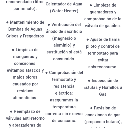
recomendado (litros
Calentador de Agua
● Limpieza de
por minuto).
(Water Heater)
quemadores y
comprobación de la
● Mantenimiento de
● Verificación del
válvula de gasóleo.
Bombas de Aguas
ánodo de sacrificio
Grises y Fregaderos
(magnesio o
● Ajuste de llama
aluminio) y
piloto y control de
● Limpieza de
sustitución si está
termostato para
mangueras y
consumido.
evitar
conexiones:
sobreconsumo.
evitamos atascos y
● Comprobación del
malos olores
termostato y
● Inspección de
causados por
resistencia
Estufas y Hornillos a
residuos
eléctrica:
Gas
alimenticios.
aseguramos la
temperatura
● Revisión de
● Reemplazo de
correcta sin exceso
conexiones de gas
válvulas anti-retorno
de consumo.
(propano o butano),
y abrazaderas de