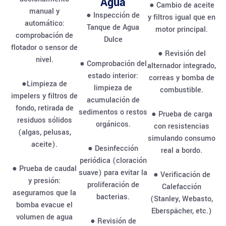
Agua
● Cambio de aceite
manual y
● Inspección de
y filtros igual que en
automático:
Tanque de Agua
motor principal.
comprobación de
Dulce
flotador o sensor de
● Revisión del
nivel.
● Comprobación del
alternador integrado,
estado interior:
correas y bomba de
●Limpieza de
limpieza de
combustible.
impelers y filtros de
acumulación de
fondo, retirada de
sedimentos o restos
● Prueba de carga
residuos sólidos
orgánicos.
con resistencias
(algas, pelusas,
simulando consumo
aceite).
● Desinfección
real a bordo.
periódica (cloración
● Prueba de caudal
suave) para evitar la
● Verificación de
y presión:
proliferación de
Calefacción
aseguramos que la
bacterias.
(Stanley, Webasto,
bomba evacue el
Eberspächer, etc.)
volumen de agua
● Revisión de