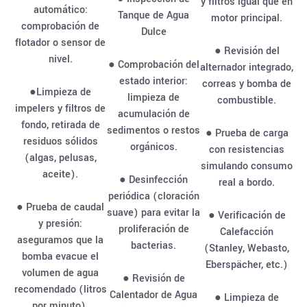
y filtros igual que en
automático:
Tanque de Agua
motor principal.
comprobación de
Dulce
flotador o sensor de
● Revisión del
nivel.
● Comprobación del
alternador integrado,
estado interior:
correas y bomba de
●Limpieza de
limpieza de
combustible.
impelers y filtros de
acumulación de
fondo, retirada de
sedimentos o restos
● Prueba de carga
residuos sólidos
orgánicos.
con resistencias
(algas, pelusas,
simulando consumo
aceite).
● Desinfección
real a bordo.
periódica (cloración
● Prueba de caudal
suave) para evitar la
● Verificación de
y presión:
proliferación de
Calefacción
aseguramos que la
bacterias.
(Stanley, Webasto,
bomba evacue el
Eberspächer, etc.)
volumen de agua
● Revisión de
recomendado (litros
Calentador de Agua
● Limpieza de
por minuto).