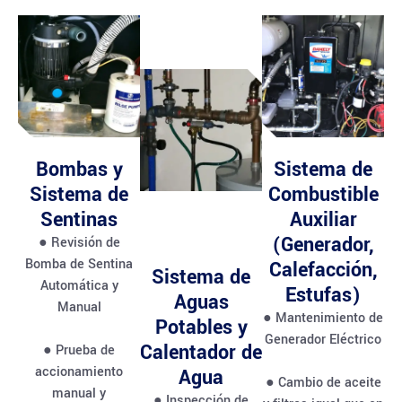
Bombas y
Sistema de
Sistema de
Combustible
Sentinas
Auxiliar
(Generador,
● Revisión de
Bomba de Sentina
Calefacción,
Sistema de
Automática y
Estufas)
Aguas
Manual
● Mantenimiento de
Potables y
Generador Eléctrico
Calentador de
● Prueba de
accionamiento
Agua
● Cambio de aceite
manual y
● Inspección de