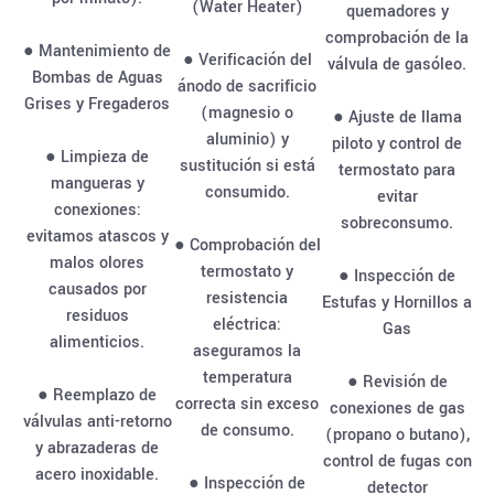
(Water Heater)
quemadores y
comprobación de la
● Mantenimiento de
● Verificación del
válvula de gasóleo.
Bombas de Aguas
ánodo de sacrificio
Grises y Fregaderos
(magnesio o
● Ajuste de llama
aluminio) y
piloto y control de
● Limpieza de
sustitución si está
termostato para
mangueras y
consumido.
evitar
conexiones:
sobreconsumo.
evitamos atascos y
● Comprobación del
malos olores
termostato y
● Inspección de
causados por
resistencia
Estufas y Hornillos a
residuos
eléctrica:
Gas
alimenticios.
aseguramos la
temperatura
● Revisión de
● Reemplazo de
correcta sin exceso
conexiones de gas
válvulas anti-retorno
de consumo.
(propano o butano),
y abrazaderas de
control de fugas con
acero inoxidable.
● Inspección de
detector