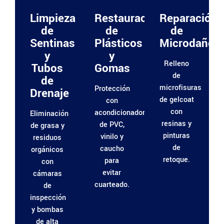
Limpieza
Restauración
Reparación
de
de
de
Sentinas
Plásticos
Microdaños
y
y
Relleno
Tubos
Gomas
de
de
microfisuras
Protección
Drenaje
de gelcoat
con
con
acondicionadores
Eliminación
resinas y
de PVC,
de grasa y
pinturas
vinilo y
residuos
de
caucho
orgánicos
retoque.
para
con
evitar
cámaras
cuarteado.
de
inspección
y bombas
de alta