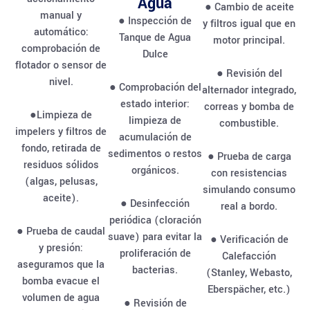
Agua
● Cambio de aceite
manual y
● Inspección de
y filtros igual que en
automático:
Tanque de Agua
motor principal.
comprobación de
Dulce
flotador o sensor de
● Revisión del
nivel.
● Comprobación del
alternador integrado,
estado interior:
correas y bomba de
●Limpieza de
limpieza de
combustible.
impelers y filtros de
acumulación de
fondo, retirada de
sedimentos o restos
● Prueba de carga
residuos sólidos
orgánicos.
con resistencias
(algas, pelusas,
simulando consumo
aceite).
● Desinfección
real a bordo.
periódica (cloración
● Prueba de caudal
suave) para evitar la
● Verificación de
y presión:
proliferación de
Calefacción
aseguramos que la
bacterias.
(Stanley, Webasto,
bomba evacue el
Eberspächer, etc.)
volumen de agua
● Revisión de