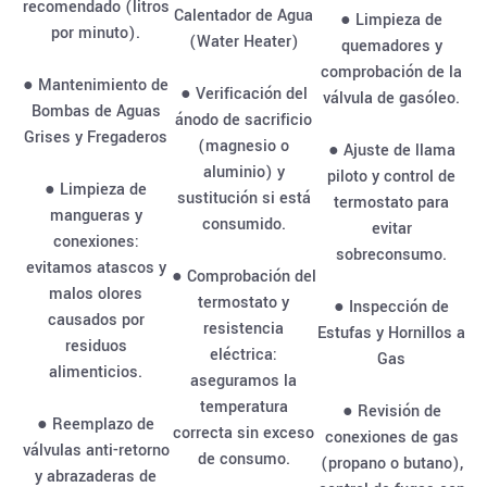
recomendado (litros
Calentador de Agua
● Limpieza de
por minuto).
(Water Heater)
quemadores y
comprobación de la
● Mantenimiento de
● Verificación del
válvula de gasóleo.
Bombas de Aguas
ánodo de sacrificio
Grises y Fregaderos
(magnesio o
● Ajuste de llama
aluminio) y
piloto y control de
● Limpieza de
sustitución si está
termostato para
mangueras y
consumido.
evitar
conexiones:
sobreconsumo.
evitamos atascos y
● Comprobación del
malos olores
termostato y
● Inspección de
causados por
resistencia
Estufas y Hornillos a
residuos
eléctrica:
Gas
alimenticios.
aseguramos la
temperatura
● Revisión de
● Reemplazo de
correcta sin exceso
conexiones de gas
válvulas anti-retorno
de consumo.
(propano o butano),
y abrazaderas de