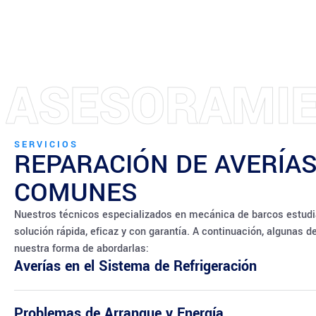
E
N
I
T
M
N
A
M
I
E
E
I
M
A
SERVICIOS
REPARACIÓN DE AVERÍAS
COMUNES
Nuestros técnicos especializados en mecánica de barcos estudi
solución rápida, eficaz y con garantía. A continuación, algunas d
nuestra forma de abordarlas:
Averías en el Sistema de Refrigeración
Problemas de Arranque y Energía