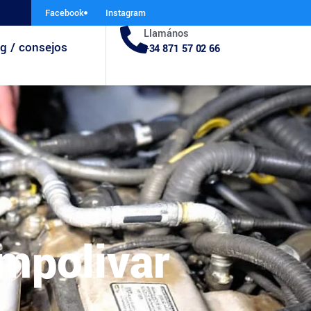
Facebook
Instagram
Llamános
g / consejos
+34 871 57 02 66
mpolivar