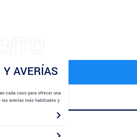
O
T
N
N
T
 Y AVERÍAS
an cada caso para ofrecer una
e las averías más habituales y