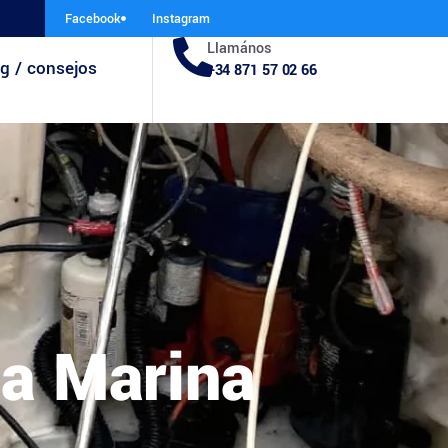
Facebook
Instagram
Llamános
g / consejos
+34 871 57 02 66
ca Marina