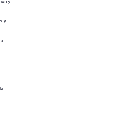
ión y
s y
la
la