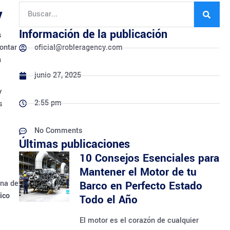
y
Información de la publicación
s
ontar
oficial@robleragency.com
n
junio 27, 2025
y
2:55 pm
s
No Comments
Últimas publicaciones
10 Consejos Esenciales para
Mantener el Motor de tu
ona de
Barco en Perfecto Estado
ico
Todo el Año
El motor es el corazón de cualquier