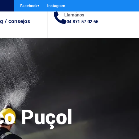
Facebook
Instagram
Llamános
g / consejos
+34 871 57 02 66
co Puçol