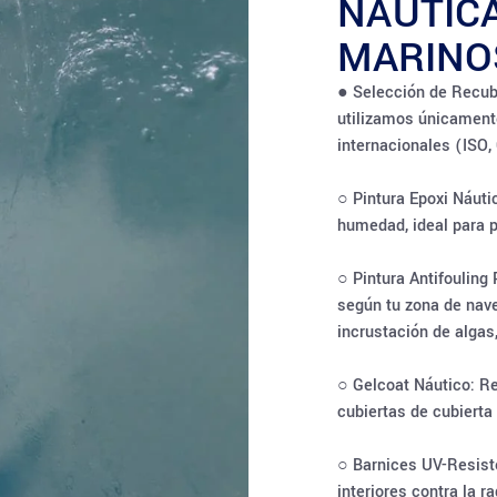
NÁUTIC
MARINO
● Selección de Recub
utilizamos únicament
internacionales (ISO, 
○ Pintura Epoxi Náutic
humedad, ideal para 
○ Pintura Antifouling 
según tu zona de nave
incrustación de algas
○ Gelcoat Náutico: Res
cubiertas de cubierta
○ Barnices UV-Resist
interiores contra la r