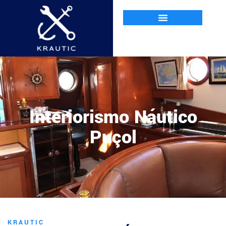
Interiorismo Náutico
Puçol
KRAUTIC