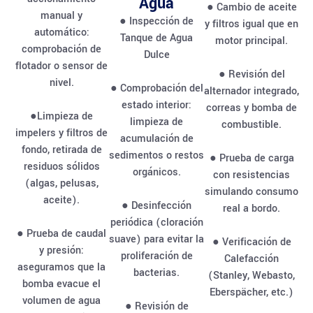
Agua
● Cambio de aceite
manual y
● Inspección de
y filtros igual que en
automático:
Tanque de Agua
motor principal.
comprobación de
Dulce
flotador o sensor de
● Revisión del
nivel.
● Comprobación del
alternador integrado,
estado interior:
correas y bomba de
●Limpieza de
limpieza de
combustible.
impelers y filtros de
acumulación de
fondo, retirada de
sedimentos o restos
● Prueba de carga
residuos sólidos
orgánicos.
con resistencias
(algas, pelusas,
simulando consumo
aceite).
● Desinfección
real a bordo.
periódica (cloración
● Prueba de caudal
suave) para evitar la
● Verificación de
y presión:
proliferación de
Calefacción
aseguramos que la
bacterias.
(Stanley, Webasto,
bomba evacue el
Eberspächer, etc.)
volumen de agua
● Revisión de