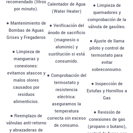
recomendado (litros
Calentador de Agua
● Limpieza de
por minuto).
(Water Heater)
quemadores y
comprobación de la
● Mantenimiento de
● Verificación del
válvula de gasóleo.
Bombas de Aguas
ánodo de sacrificio
Grises y Fregaderos
(magnesio o
● Ajuste de llama
aluminio) y
piloto y control de
● Limpieza de
sustitución si está
termostato para
mangueras y
consumido.
evitar
conexiones:
sobreconsumo.
evitamos atascos y
● Comprobación del
malos olores
termostato y
● Inspección de
causados por
resistencia
Estufas y Hornillos a
residuos
eléctrica:
Gas
alimenticios.
aseguramos la
temperatura
● Revisión de
● Reemplazo de
correcta sin exceso
conexiones de gas
válvulas anti-retorno
de consumo.
(propano o butano),
y abrazaderas de