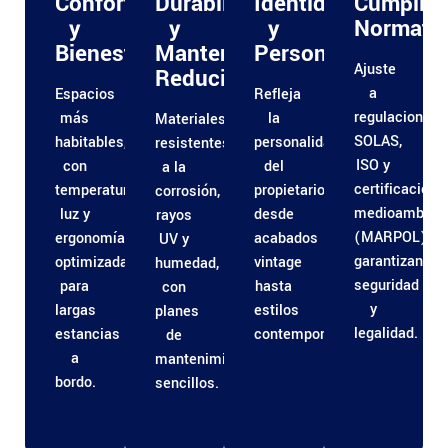
Confort
Durabilidad
Identidad
Cumplim
y
y
y
Normativ
Bienestar
Mantenimiento
Personalización
Ajuste
Reducido
a
Espacios
Refleja
regulaciones
más
la
Materiales
SOLAS,
habitables,
personalidad
resistentes
ISO y
con
del
a la
certificacione
temperatura,
propietario:
corrosión,
medioambient
luz y
desde
rayos
(MARPOL),
ergonomía
acabados
UV y
garantizando
optimizadas
vintage
humedad,
seguridad
para
hasta
con
y
largas
estilos
planes
legalidad.
estancias
contemporáneos.
de
a
mantenimiento
bordo.
sencillos.