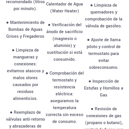
recomendado (litros
Calentador de Agua
● Limpieza de
por minuto).
(Water Heater)
quemadores y
comprobación de la
● Mantenimiento de
● Verificación del
válvula de gasóleo.
Bombas de Aguas
ánodo de sacrificio
Grises y Fregaderos
(magnesio o
● Ajuste de llama
aluminio) y
piloto y control de
● Limpieza de
sustitución si está
termostato para
mangueras y
consumido.
evitar
conexiones:
sobreconsumo.
evitamos atascos y
● Comprobación del
malos olores
termostato y
● Inspección de
causados por
resistencia
Estufas y Hornillos a
residuos
eléctrica:
Gas
alimenticios.
aseguramos la
temperatura
● Revisión de
● Reemplazo de
correcta sin exceso
conexiones de gas
válvulas anti-retorno
de consumo.
(propano o butano),
y abrazaderas de