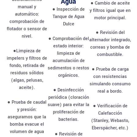
Agua
● Cambio de aceite
manual y
● Inspección de
y filtros igual que en
automático:
Tanque de Agua
motor principal.
comprobación de
Dulce
flotador o sensor de
● Revisión del
nivel.
● Comprobación del
alternador integrado,
estado interior:
correas y bomba de
●Limpieza de
limpieza de
combustible.
impelers y filtros de
acumulación de
fondo, retirada de
sedimentos o restos
● Prueba de carga
residuos sólidos
orgánicos.
con resistencias
(algas, pelusas,
simulando consumo
aceite).
● Desinfección
real a bordo.
periódica (cloración
● Prueba de caudal
suave) para evitar la
● Verificación de
y presión:
proliferación de
Calefacción
aseguramos que la
bacterias.
(Stanley, Webasto,
bomba evacue el
Eberspächer, etc.)
volumen de agua
● Revisión de