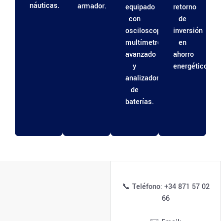
náuticas.
armador.
equipado
retorno
con
de
osciloscopio,
inversión
multímetro
en
avanzado
ahorro
y
energético.
analizador
de
baterías.
📞 Teléfono: +34 871 57 02
66