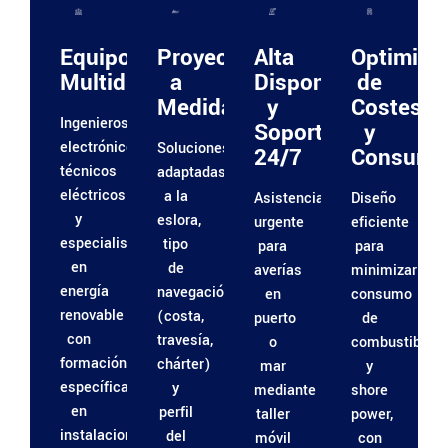
Equipo
Proyectos
Alta
Optimiza
Multidisciplinar
a
Disponibilidad
de
Medida
y
Costes
Ingenieros
Soporte
y
electrónicos,
Soluciones
24/7
Consumo
técnicos
adaptadas
eléctricos
a la
Asistencia
Diseño
y
eslora,
urgente
eficiente
especialistas
tipo
para
para
en
de
averías
minimizar
energía
navegación
en
consumo
renovable
(costa,
puerto
de
con
travesía,
o
combustible
formación
chárter)
mar
y
específica
y
mediante
shore
en
perfil
taller
power,
instalaciones
del
móvil
con