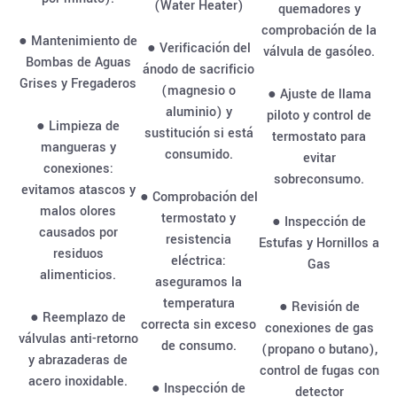
(Water Heater)
quemadores y
comprobación de la
● Mantenimiento de
● Verificación del
válvula de gasóleo.
Bombas de Aguas
ánodo de sacrificio
Grises y Fregaderos
(magnesio o
● Ajuste de llama
aluminio) y
piloto y control de
● Limpieza de
sustitución si está
termostato para
mangueras y
consumido.
evitar
conexiones:
sobreconsumo.
evitamos atascos y
● Comprobación del
malos olores
termostato y
● Inspección de
causados por
resistencia
Estufas y Hornillos a
residuos
eléctrica:
Gas
alimenticios.
aseguramos la
temperatura
● Revisión de
● Reemplazo de
correcta sin exceso
conexiones de gas
válvulas anti-retorno
de consumo.
(propano o butano),
y abrazaderas de
control de fugas con
acero inoxidable.
● Inspección de
detector