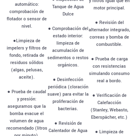
y filtros igual que en
automático:
Tanque de Agua
motor principal.
comprobación de
Dulce
flotador o sensor de
● Revisión del
nivel.
● Comprobación del
alternador integrado,
estado interior:
correas y bomba de
●Limpieza de
limpieza de
combustible.
impelers y filtros de
acumulación de
fondo, retirada de
sedimentos o restos
● Prueba de carga
residuos sólidos
orgánicos.
con resistencias
(algas, pelusas,
simulando consumo
aceite).
● Desinfección
real a bordo.
periódica (cloración
● Prueba de caudal
suave) para evitar la
● Verificación de
y presión:
proliferación de
Calefacción
aseguramos que la
bacterias.
(Stanley, Webasto,
bomba evacue el
Eberspächer, etc.)
volumen de agua
● Revisión de
recomendado (litros
Calentador de Agua
● Limpieza de
por minuto).