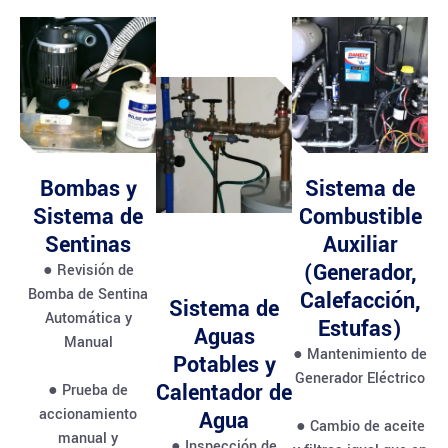
Bombas y
Sistema de
Sistema de
Combustible
Sentinas
Auxiliar
(Generador,
● Revisión de
Bomba de Sentina
Calefacción,
Sistema de
Automática y
Estufas)
Aguas
Manual
● Mantenimiento de
Potables y
Generador Eléctrico
Calentador de
● Prueba de
accionamiento
Agua
● Cambio de aceite
manual y
● Inspección de