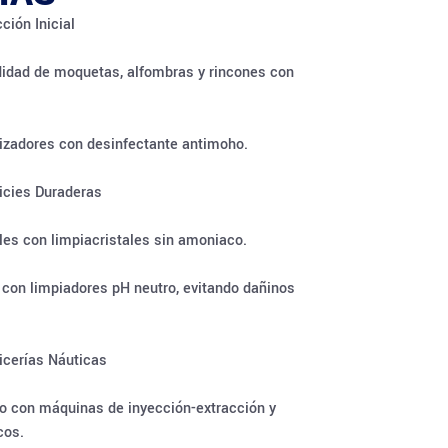
ción Inicial
didad de moquetas, alfombras y rincones con
lizadores con desinfectante antimoho.
icies Duraderas
les con limpiacristales sin amoniaco.
 con limpiadores pH neutro, evitando dañinos
icerías Náuticas
 con máquinas de inyección-extracción y
cos.