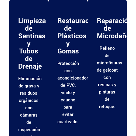
Limpieza
Restauración
Reparación
de
de
de
Sentinas
Plásticos
Microdaños
y
y
Relleno
Tubos
Gomas
de
de
microfisuras
Protección
Drenaje
de gelcoat
con
con
acondicionadores
Eliminación
resinas y
de PVC,
de grasa y
pinturas
vinilo y
residuos
de
caucho
orgánicos
retoque.
para
con
evitar
cámaras
cuarteado.
de
inspección