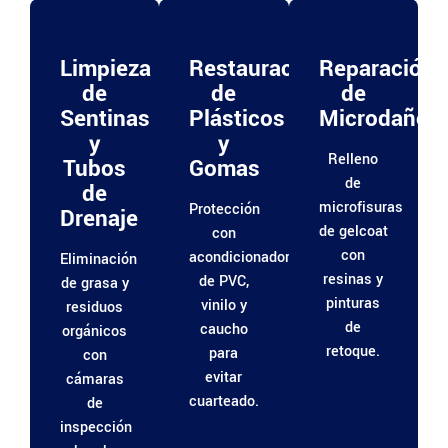
Limpieza
Restauración
Reparación
de
de
de
Sentinas
Plásticos
Microdaños
y
y
Relleno
Tubos
Gomas
de
de
microfisuras
Protección
Drenaje
de gelcoat
con
con
acondicionadores
Eliminación
resinas y
de PVC,
de grasa y
pinturas
vinilo y
residuos
de
caucho
orgánicos
retoque.
para
con
evitar
cámaras
cuarteado.
de
inspección