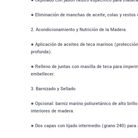
● Cepillado con jabón neutro específico para mader
● Eliminación de manchas de aceite, colas y restos 
2. Acondicionamiento y Nutrición de la Madera
● Aplicación de aceites de teca marinos (protección
profunda).
● Relleno de juntas con masilla de teca para imperm
embellecer.
3. Barnizado y Sellado
● Opcional: barniz marino poliuretánico de alto bril
interiores de madera.
● Dos capas con lijado intermedio (grano 240) para 