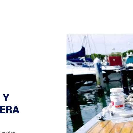
 Y
ERA