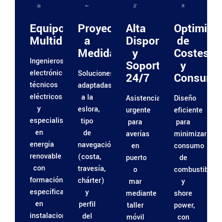
Equipo
Proyectos
Alta
Optimiza
Multidisciplinar
a
Disponibilidad
de
Medida
y
Costes
Ingenieros
Soporte
y
electrónicos,
Soluciones
24/7
Consumo
técnicos
adaptadas
eléctricos
a la
Asistencia
Diseño
y
eslora,
urgente
eficiente
especialistas
tipo
para
para
en
de
averías
minimizar
energía
navegación
en
consumo
renovable
(costa,
puerto
de
con
travesía,
o
combustible
formación
chárter)
mar
y
específica
y
mediante
shore
en
perfil
taller
power,
instalaciones
del
móvil
con