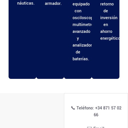
náuticas.
armador.
equipado
retorno
con
de
osciloscopio,
inversión
multímetro
en
avanzado
ahorro
y
energético.
analizador
de
baterías.
📞 Teléfono: +34 871 57 02
66