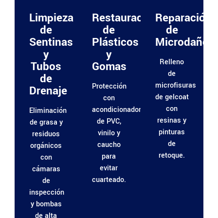
Limpieza
Restauración
Reparación
de
de
de
Sentinas
Plásticos
Microdaños
y
y
Relleno
Tubos
Gomas
de
de
microfisuras
Protección
Drenaje
de gelcoat
con
con
acondicionadores
Eliminación
resinas y
de PVC,
de grasa y
pinturas
vinilo y
residuos
de
caucho
orgánicos
retoque.
para
con
evitar
cámaras
cuarteado.
de
inspección
y bombas
de alta