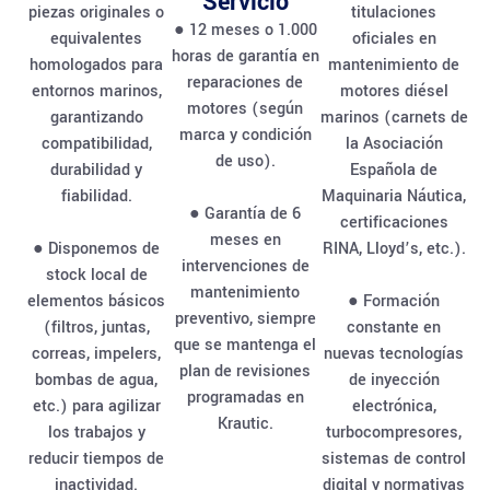
Servicio
piezas originales o
titulaciones
● 12 meses o 1.000
equivalentes
oficiales en
horas de garantía en
homologados para
mantenimiento de
reparaciones de
entornos marinos,
motores diésel
motores (según
garantizando
marinos (carnets de
marca y condición
compatibilidad,
la Asociación
de uso).
durabilidad y
Española de
fiabilidad.
Maquinaria Náutica,
● Garantía de 6
certificaciones
meses en
● Disponemos de
RINA, Lloyd’s, etc.).
intervenciones de
stock local de
mantenimiento
elementos básicos
● Formación
preventivo, siempre
(filtros, juntas,
constante en
que se mantenga el
correas, impelers,
nuevas tecnologías
plan de revisiones
bombas de agua,
de inyección
programadas en
etc.) para agilizar
electrónica,
Krautic.
los trabajos y
turbocompresores,
reducir tiempos de
sistemas de control
inactividad.
digital y normativas