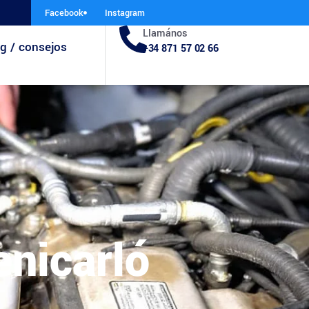
Facebook
Instagram
Llamános
g / consejos
+34 871 57 02 66
nicarló