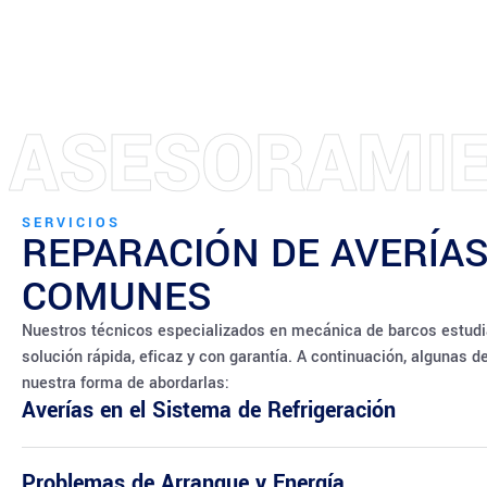
T
N
E
N
A
M
I
M
I
I
M
A
E
R
O
SERVICIOS
REPARACIÓN DE AVERÍAS
COMUNES
Nuestros técnicos especializados en mecánica de barcos estudi
solución rápida, eficaz y con garantía. A continuación, algunas d
nuestra forma de abordarlas:
Averías en el Sistema de Refrigeración
Problemas de Arranque y Energía