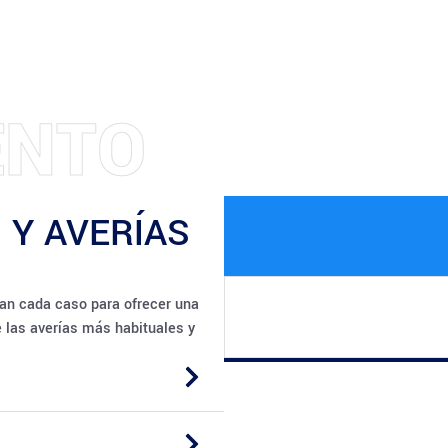
N
T
O
E
 Y AVERÍAS
an cada caso para ofrecer una
e las averías más habituales y