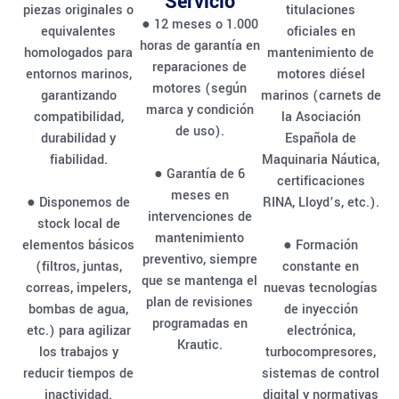
Servicio
piezas originales o
titulaciones
● 12 meses o 1.000
equivalentes
oficiales en
horas de garantía en
homologados para
mantenimiento de
reparaciones de
entornos marinos,
motores diésel
motores (según
garantizando
marinos (carnets de
marca y condición
compatibilidad,
la Asociación
de uso).
durabilidad y
Española de
fiabilidad.
Maquinaria Náutica,
● Garantía de 6
certificaciones
meses en
● Disponemos de
RINA, Lloyd’s, etc.).
intervenciones de
stock local de
mantenimiento
elementos básicos
● Formación
preventivo, siempre
(filtros, juntas,
constante en
que se mantenga el
correas, impelers,
nuevas tecnologías
plan de revisiones
bombas de agua,
de inyección
programadas en
etc.) para agilizar
electrónica,
Krautic.
los trabajos y
turbocompresores,
reducir tiempos de
sistemas de control
inactividad.
digital y normativas