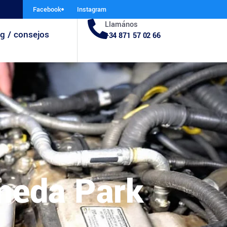
Facebook
Instagram
Llamános
g / consejos
+34 871 57 02 66
meda Park