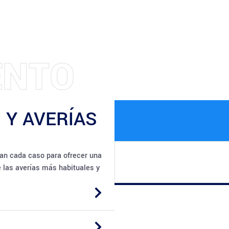
O
T
N
N
T
 Y AVERÍAS
an cada caso para ofrecer una
e las averías más habituales y