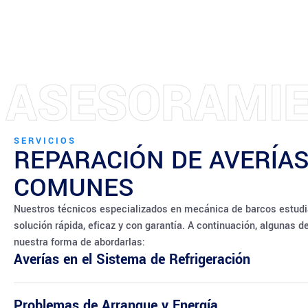
N
I
M
E
I
T
N
M
A
E
E
I
M
SERVICIOS
REPARACIÓN DE AVERÍAS
COMUNES
Nuestros técnicos especializados en mecánica de barcos estudi
solución rápida, eficaz y con garantía. A continuación, algunas d
nuestra forma de abordarlas:
Averías en el Sistema de Refrigeración
Problemas de Arranque y Energía