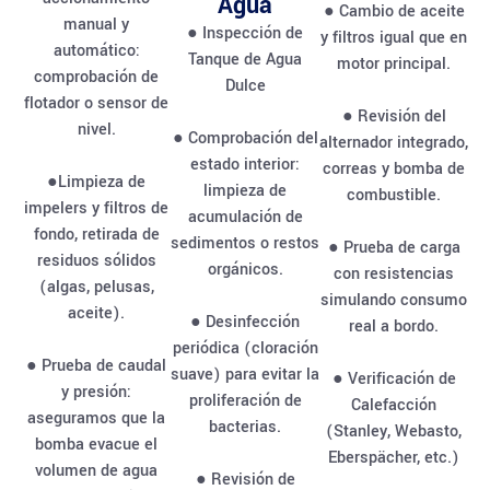
Agua
● Cambio de aceite
manual y
● Inspección de
y filtros igual que en
automático:
Tanque de Agua
motor principal.
comprobación de
Dulce
flotador o sensor de
● Revisión del
nivel.
● Comprobación del
alternador integrado,
estado interior:
correas y bomba de
●Limpieza de
limpieza de
combustible.
impelers y filtros de
acumulación de
fondo, retirada de
sedimentos o restos
● Prueba de carga
residuos sólidos
orgánicos.
con resistencias
(algas, pelusas,
simulando consumo
aceite).
● Desinfección
real a bordo.
periódica (cloración
● Prueba de caudal
suave) para evitar la
● Verificación de
y presión:
proliferación de
Calefacción
aseguramos que la
bacterias.
(Stanley, Webasto,
bomba evacue el
Eberspächer, etc.)
volumen de agua
● Revisión de