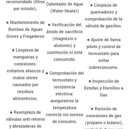
recomendado (litros
Calentador de Agua
● Limpieza de
por minuto).
(Water Heater)
quemadores y
comprobación de la
● Mantenimiento de
● Verificación del
válvula de gasóleo.
Bombas de Aguas
ánodo de sacrificio
Grises y Fregaderos
(magnesio o
● Ajuste de llama
aluminio) y
piloto y control de
● Limpieza de
sustitución si está
termostato para
mangueras y
consumido.
evitar
conexiones:
sobreconsumo.
evitamos atascos y
● Comprobación del
malos olores
termostato y
● Inspección de
causados por
resistencia
Estufas y Hornillos a
residuos
eléctrica:
Gas
alimenticios.
aseguramos la
temperatura
● Revisión de
● Reemplazo de
correcta sin exceso
conexiones de gas
válvulas anti-retorno
de consumo.
(propano o butano),
y abrazaderas de