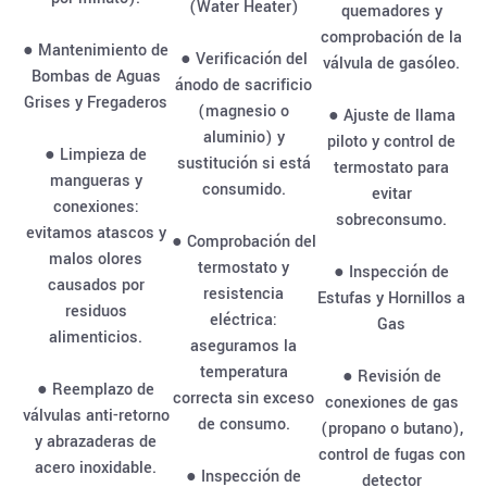
(Water Heater)
quemadores y
comprobación de la
● Mantenimiento de
● Verificación del
válvula de gasóleo.
Bombas de Aguas
ánodo de sacrificio
Grises y Fregaderos
(magnesio o
● Ajuste de llama
aluminio) y
piloto y control de
● Limpieza de
sustitución si está
termostato para
mangueras y
consumido.
evitar
conexiones:
sobreconsumo.
evitamos atascos y
● Comprobación del
malos olores
termostato y
● Inspección de
causados por
resistencia
Estufas y Hornillos a
residuos
eléctrica:
Gas
alimenticios.
aseguramos la
temperatura
● Revisión de
● Reemplazo de
correcta sin exceso
conexiones de gas
válvulas anti-retorno
de consumo.
(propano o butano),
y abrazaderas de
control de fugas con
acero inoxidable.
● Inspección de
detector