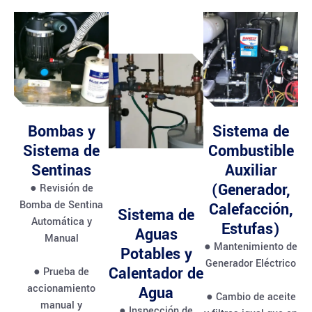
Bombas y
Sistema de
Sistema de
Combustible
Sentinas
Auxiliar
(Generador,
● Revisión de
Bomba de Sentina
Calefacción,
Sistema de
Automática y
Estufas)
Aguas
Manual
● Mantenimiento de
Potables y
Generador Eléctrico
Calentador de
● Prueba de
accionamiento
Agua
● Cambio de aceite
manual y
● Inspección de