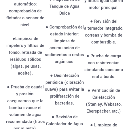
y filtros igual que en
automático:
Tanque de Agua
motor principal.
comprobación de
Dulce
flotador o sensor de
● Revisión del
nivel.
● Comprobación del
alternador integrado,
estado interior:
correas y bomba de
●Limpieza de
limpieza de
combustible.
impelers y filtros de
acumulación de
fondo, retirada de
sedimentos o restos
● Prueba de carga
residuos sólidos
orgánicos.
con resistencias
(algas, pelusas,
simulando consumo
aceite).
● Desinfección
real a bordo.
periódica (cloración
● Prueba de caudal
suave) para evitar la
● Verificación de
y presión:
proliferación de
Calefacción
aseguramos que la
bacterias.
(Stanley, Webasto,
bomba evacue el
Eberspächer, etc.)
volumen de agua
● Revisión de
recomendado (litros
Calentador de Agua
● Limpieza de
por minuto).