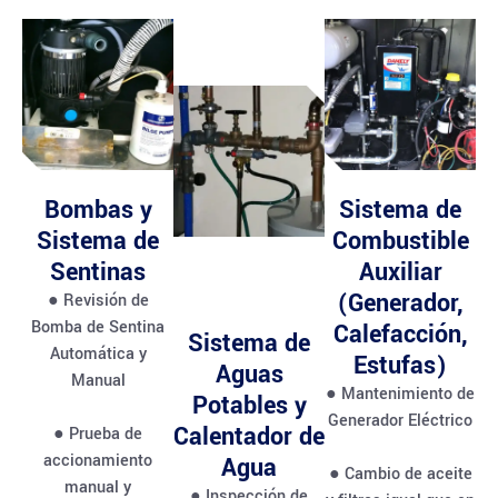
Bombas y
Sistema de
Sistema de
Combustible
Sentinas
Auxiliar
(Generador,
● Revisión de
Bomba de Sentina
Calefacción,
Sistema de
Automática y
Estufas)
Aguas
Manual
● Mantenimiento de
Potables y
Generador Eléctrico
Calentador de
● Prueba de
accionamiento
Agua
● Cambio de aceite
manual y
● Inspección de