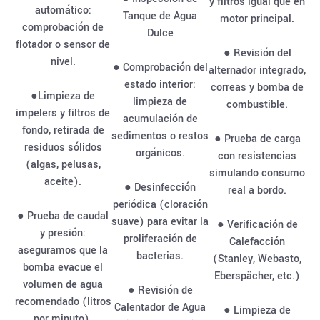
y filtros igual que en
automático:
Tanque de Agua
motor principal.
comprobación de
Dulce
flotador o sensor de
● Revisión del
nivel.
● Comprobación del
alternador integrado,
estado interior:
correas y bomba de
●Limpieza de
limpieza de
combustible.
impelers y filtros de
acumulación de
fondo, retirada de
sedimentos o restos
● Prueba de carga
residuos sólidos
orgánicos.
con resistencias
(algas, pelusas,
simulando consumo
aceite).
● Desinfección
real a bordo.
periódica (cloración
● Prueba de caudal
suave) para evitar la
● Verificación de
y presión:
proliferación de
Calefacción
aseguramos que la
bacterias.
(Stanley, Webasto,
bomba evacue el
Eberspächer, etc.)
volumen de agua
● Revisión de
recomendado (litros
Calentador de Agua
● Limpieza de
por minuto).