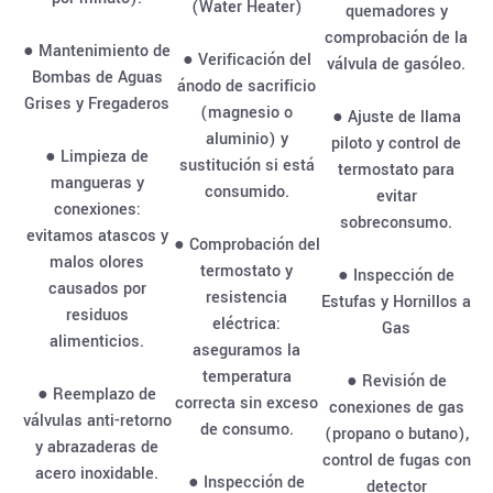
(Water Heater)
quemadores y
comprobación de la
● Mantenimiento de
● Verificación del
válvula de gasóleo.
Bombas de Aguas
ánodo de sacrificio
Grises y Fregaderos
(magnesio o
● Ajuste de llama
aluminio) y
piloto y control de
● Limpieza de
sustitución si está
termostato para
mangueras y
consumido.
evitar
conexiones:
sobreconsumo.
evitamos atascos y
● Comprobación del
malos olores
termostato y
● Inspección de
causados por
resistencia
Estufas y Hornillos a
residuos
eléctrica:
Gas
alimenticios.
aseguramos la
temperatura
● Revisión de
● Reemplazo de
correcta sin exceso
conexiones de gas
válvulas anti-retorno
de consumo.
(propano o butano),
y abrazaderas de
control de fugas con
acero inoxidable.
● Inspección de
detector