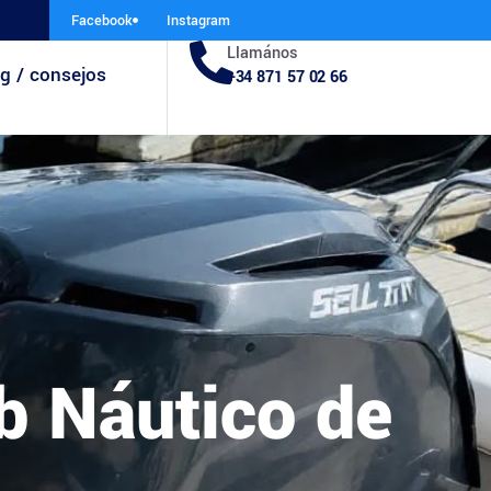
Facebook
Instagram
Llamános
g / consejos
+34 871 57 02 66
b Náutico de