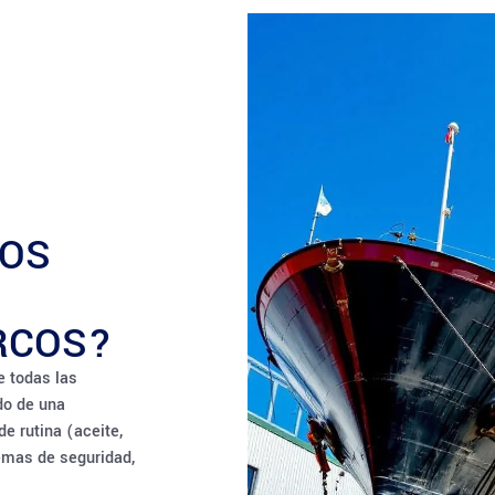
MOS
RCOS?
e todas las
do de una
e rutina (aceite,
temas de seguridad,