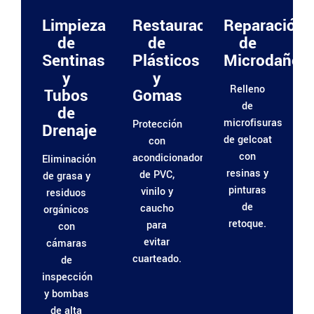
Limpieza
Restauración
Reparación
de
de
de
Sentinas
Plásticos
Microdaños
y
y
Relleno
Tubos
Gomas
de
de
microfisuras
Protección
Drenaje
de gelcoat
con
con
acondicionadores
Eliminación
resinas y
de PVC,
de grasa y
pinturas
vinilo y
residuos
de
caucho
orgánicos
retoque.
para
con
evitar
cámaras
cuarteado.
de
inspección
y bombas
de alta