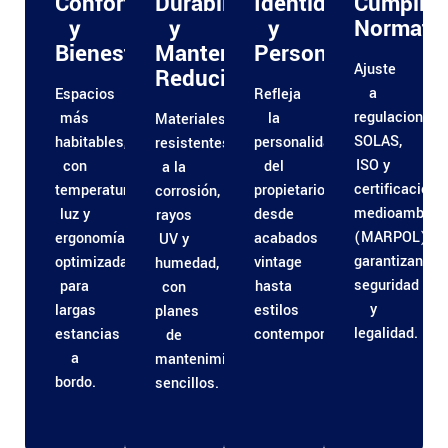
Confort
Durabilidad
Identidad
Cumplim
y
y
y
Normativ
Bienestar
Mantenimiento
Personalización
Ajuste
Reducido
a
Espacios
Refleja
regulaciones
más
la
Materiales
SOLAS,
habitables,
personalidad
resistentes
ISO y
con
del
a la
certificacione
temperatura,
propietario:
corrosión,
medioambient
luz y
desde
rayos
(MARPOL),
ergonomía
acabados
UV y
garantizando
optimizadas
vintage
humedad,
seguridad
para
hasta
con
y
largas
estilos
planes
legalidad.
estancias
contemporáneos.
de
a
mantenimiento
bordo.
sencillos.