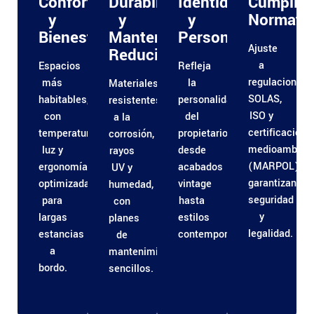
Confort
Durabilidad
Identidad
Cumplim
y
y
y
Normativ
Bienestar
Mantenimiento
Personalización
Ajuste
Reducido
a
Espacios
Refleja
regulaciones
más
la
Materiales
SOLAS,
habitables,
personalidad
resistentes
ISO y
con
del
a la
certificacione
temperatura,
propietario:
corrosión,
medioambient
luz y
desde
rayos
(MARPOL),
ergonomía
acabados
UV y
garantizando
optimizadas
vintage
humedad,
seguridad
para
hasta
con
y
largas
estilos
planes
legalidad.
estancias
contemporáneos.
de
a
mantenimiento
bordo.
sencillos.