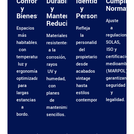
Confort
Durabilidad
Identidad
Cumplim
y
y
y
Normativ
Bienestar
Mantenimiento
Personalización
Ajuste
Reducido
a
Espacios
Refleja
regulaciones
más
la
Materiales
SOLAS,
habitables,
personalidad
resistentes
ISO y
con
del
a la
certificacione
temperatura,
propietario:
corrosión,
medioambient
luz y
desde
rayos
(MARPOL),
ergonomía
acabados
UV y
garantizando
optimizadas
vintage
humedad,
seguridad
para
hasta
con
y
largas
estilos
planes
legalidad.
estancias
contemporáneos.
de
a
mantenimiento
bordo.
sencillos.