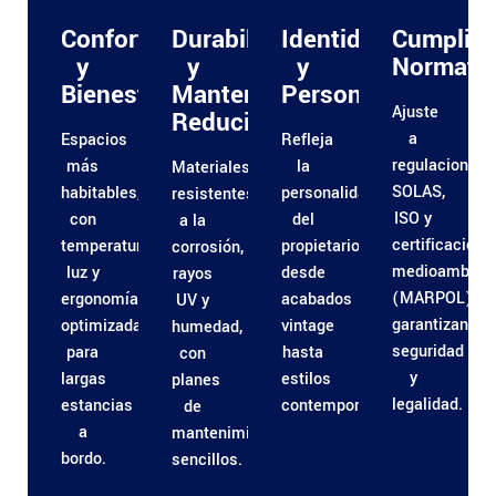
Confort
Durabilidad
Identidad
Cumplim
y
y
y
Normativ
Bienestar
Mantenimiento
Personalización
Ajuste
Reducido
a
Espacios
Refleja
regulaciones
más
la
Materiales
SOLAS,
habitables,
personalidad
resistentes
ISO y
con
del
a la
certificacione
temperatura,
propietario:
corrosión,
medioambient
luz y
desde
rayos
(MARPOL),
ergonomía
acabados
UV y
garantizando
optimizadas
vintage
humedad,
seguridad
para
hasta
con
y
largas
estilos
planes
legalidad.
estancias
contemporáneos.
de
a
mantenimiento
bordo.
sencillos.