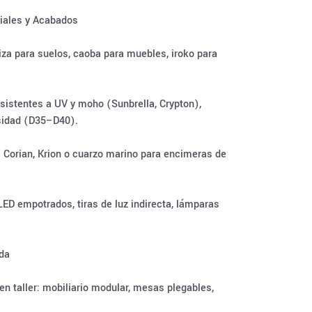
riales y Acabados
za para suelos, caoba para muebles, iroko para
resistentes a UV y moho (Sunbrella, Crypton),
sidad (D35–D40).
: Corian, Krion o cuarzo marino para encimeras de
LED empotrados, tiras de luz indirecta, lámparas
ida
en taller: mobiliario modular, mesas plegables,