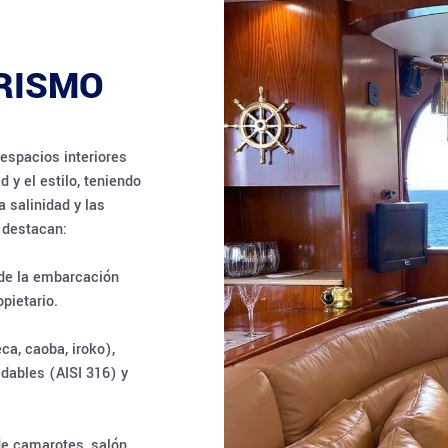
ORISMO
 espacios interiores
 y el estilo, teniendo
 salinidad y las
 destacan:
 de la embarcación
opietario.
ca, caoba, iroko),
idables (AISI 316) y
de camarotes, salón,