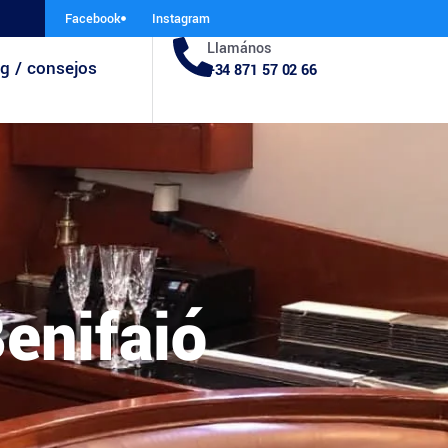
Facebook
Instagram
Llamános
g / consejos
+34 871 57 02 66
enifaió