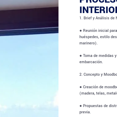
INTERI
1. Brief y Análisis d
● Reunión inicial par
huéspedes, estilo de
marinero).
● Toma de medidas y l
embarcación.
2. Concepto y Moodb
● Creación de moodbo
(madera, telas, metal
● Propuestas de distr
previa.