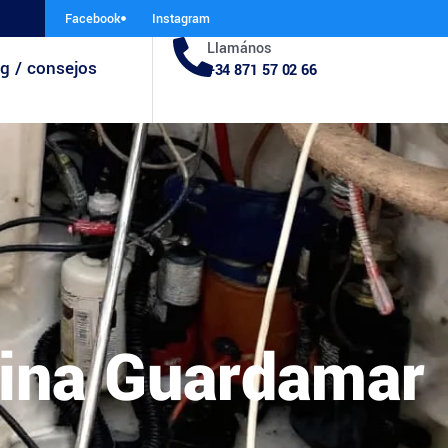
Facebook
Instagram
Llamános
g / consejos
+34 871 57 02 66
arina Guardamar