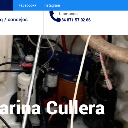
Facebook
Instagram
Llamános
g / consejos
+34 871 57 02 66
arina Cullera