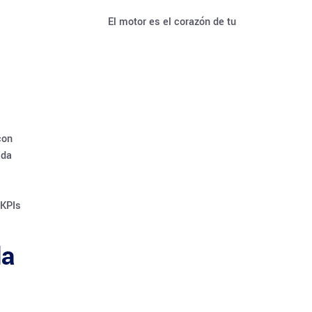
El motor es el corazón de tu
con
da
 KPIs
da