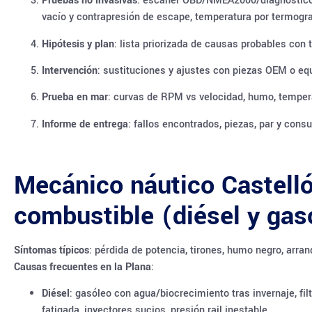
Pruebas no invasivas
: escáner OBD/NMEA2000/diagnóstico 
vacío y contrapresión de escape, temperatura por termogra
Hipótesis y plan
: lista priorizada de causas probables con
Intervención
: sustituciones y ajustes con piezas OEM o equi
Prueba en mar
: curvas de RPM vs velocidad, humo, temperat
Informe de entrega
: fallos encontrados, piezas, par y cons
Mecánico náutico Castelló
combustible (diésel y gas
Síntomas típicos
: pérdida de potencia, tirones, humo negro, arranq
Causas frecuentes en la Plana
:
Diésel
: gasóleo con agua/biocrecimiento tras invernaje, fil
fatigada, inyectores sucios, presión rail inestable.