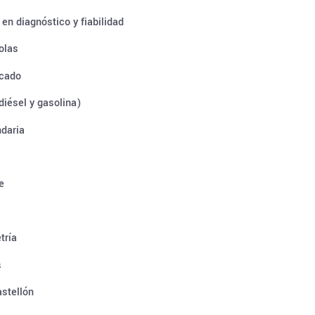
en diagnóstico y fiabilidad
colas
icado
diésel y gasolina)
ndaria
e
tría
s
astellón