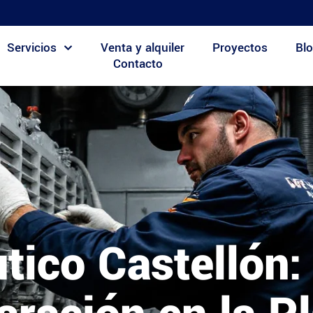
Servicios
Venta y alquiler
Proyectos
Blo
Contacto
ico Castellón: