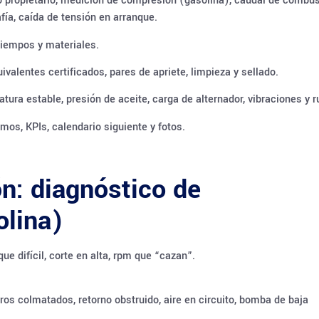
propietario, medición de compresión (gasolina), caudal de combust
fía, caída de tensión en arranque.
 tiempos y materiales.
valentes certificados, pares de apriete, limpieza y sellado.
ura estable, presión de aceite, carga de alternador, vibraciones y r
umos, KPIs, calendario siguiente y fotos.
n: diagnóstico de
olina)
ue difícil, corte en alta, rpm que “cazan”.
tros colmatados, retorno obstruido, aire en circuito, bomba de baja