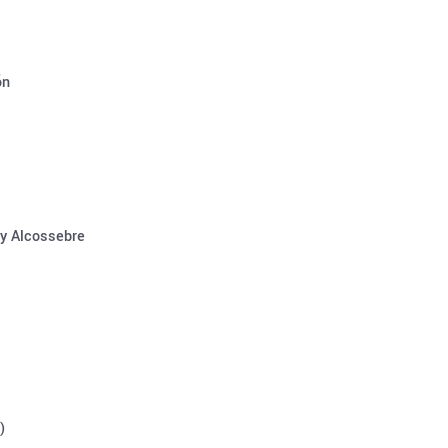
ón
 y Alcossebre
)