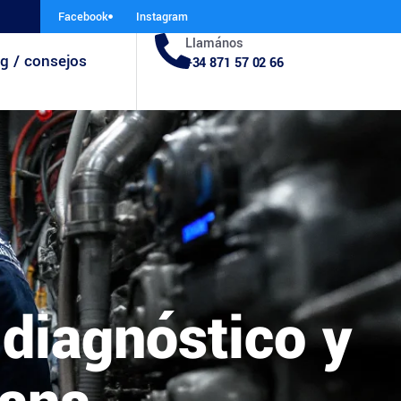
Facebook
Instagram
Llamános
g / consejos
+34 871 57 02 66
 diagnóstico y