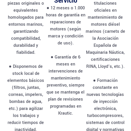
Servicio
piezas originales o
titulaciones
● 12 meses o 1.000
equivalentes
oficiales en
horas de garantía en
homologados para
mantenimiento de
reparaciones de
entornos marinos,
motores diésel
motores (según
garantizando
marinos (carnets de
marca y condición
compatibilidad,
la Asociación
de uso).
durabilidad y
Española de
fiabilidad.
Maquinaria Náutica,
● Garantía de 6
certificaciones
meses en
● Disponemos de
RINA, Lloyd’s, etc.).
intervenciones de
stock local de
mantenimiento
elementos básicos
● Formación
preventivo, siempre
(filtros, juntas,
constante en
que se mantenga el
correas, impelers,
nuevas tecnologías
plan de revisiones
bombas de agua,
de inyección
programadas en
etc.) para agilizar
electrónica,
Krautic.
los trabajos y
turbocompresores,
reducir tiempos de
sistemas de control
inactividad.
digital y normativas