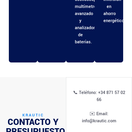
multímetro
en
avanzado
ahorro
y
energético.
analizador
de
baterías.
📞 Teléfono: +34 871 57 02
66
✉️ Email:
KRAUTIC
CONTACTO Y
info@krautic.com
PRESUPUESTO