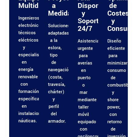
Multidisciplinar
a
Disponibilidad
de
Medida
y
Costes
Ingenieros
Soporte
y
electrónicos,
Soluciones
24/7
Consumo
técnicos
adaptadas
eléctricos
a la
Asistencia
Diseño
y
eslora,
urgente
eficiente
especialistas
tipo
para
para
en
de
averías
minimizar
energía
navegación
en
consumo
renovable
(costa,
puerto
de
con
travesía,
o
combustible
formación
chárter)
mar
y
específica
y
mediante
shore
en
perfil
taller
power,
instalaciones
del
móvil
con
náuticas.
armador.
equipado
retorno
con
de
osciloscopio,
inversión