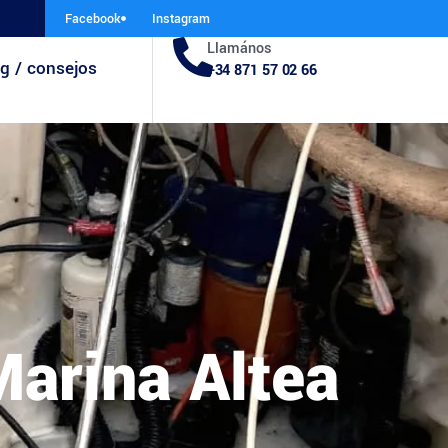
Facebook
Instagram
Llamános
g / consejos
+34 871 57 02 66
Marina Altea