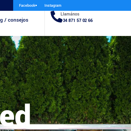
Facebook
Instagram
Llamános
g / consejos
+34 871 57 02 66
zed